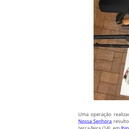
Uma operação realiza
Nossa Senhora
result
terça-feira (14), em
Ibi