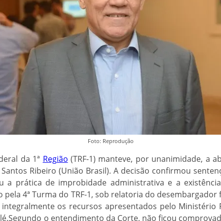
Foto: Reprodução
deral da 1ª
Região
(TRF-1) manteve, por unanimidade, a ab
 Santos Ribeiro (União Brasil). A decisão confirmou sente
ou a prática de improbidade administrativa e a existênci
do pela 4ª Turma do TRF-1, sob relatoria do desembargador
 integralmente os recursos apresentados pelo Ministério 
lé.Segundo o entendimento da Corte, não ficou comprovado