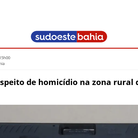
 15h00
hia
peito de homicídio na zona rural d