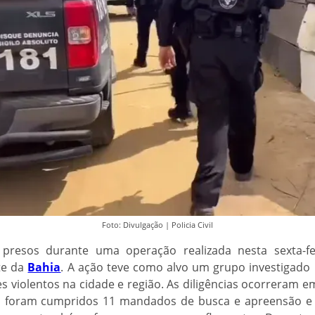
Foto: Divulgação | Policia Civil
 presos durante uma operação realizada nesta sexta-f
te da
Bahia
. A ação teve como alvo um grupo investigado 
 violentos na cidade e região. As diligências ocorreram e
o, foram cumpridos 11 mandados de busca e apreensão e