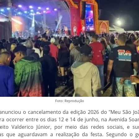
Foto: Reprodução
s anunciou o cancelamento da edição 2026 do "Meu São J
 ocorrer entre os dias 12 e 14 de junho, na Avenida Soar
eito Valderico Júnior, por meio das redes sociais, e s
tas que aguardavam a realização da festa. Segundo o g