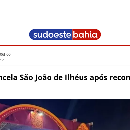
 06h00
hia
ncela São João de Ilhéus após rec