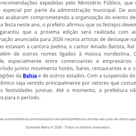
recomendações expedidas pelo Ministério Público, que 
 especial por parte da administração municipal. De aco
s acabaram comprometendo a organização do evento dent
 festa neste ano, o prefeito afirmou que os festejos dev
garantiu que a próxima edição será realizada com a
ação anunciada para 2026 reunia artistas de destaque nac
as estavam a cantora Joelma, o cantor Amado Batista, Raí
 além de outros nomes ligados à música nordestina.
de, especialmente entre comerciantes e empresários 
ríodo junino movimenta hotéis, bares, restaurantes e o c
regiões da
Bahia
e de outros estados. Com a suspensão do 
ômico seja sentido principalmente por setores que cost
s festividades juninas. Até o momento, a prefeitura n
a para o período.
www.sudoestebahia.comnoticias/sul-da-bahia/prefeitura-cancela-sao-joao-de-ilheus-
Sudoeste Bahia © 2026 - Todos os direitos reservados.