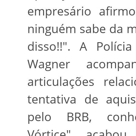
empresário afirm
ninguém sabe da mi
disso!!". A Políc
Wagner acompa
articulações rela
tentativa de aqui
pelo BRB, conh
Vórtice", acabou