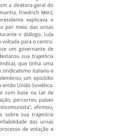
om a diretora-geral do
emanha, Friedrich Merz,
residente explicava o
ção por meio das urnas
Durante o diálogo, Lula
 voltada para o centro.
osse um governante de
estacou sua trajetória
indical, que tinha uma
sindicalismo italiano e
elembrou um episódio
 então União Soviética.
do com base na Lei de
ação, percorreu países
nticomunista", afirmou,
s sobre sua trajetória
onfiabilidade das urnas
processo de votação e