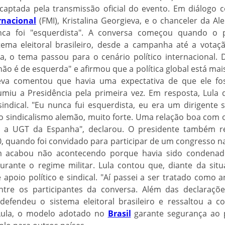
captada pela transmissão oficial do evento. Em diálogo c
rnacional
(FMI), Kristalina Georgieva, e o chanceler da Al
ca foi "esquerdista". A conversa começou quando o p
ema eleitoral brasileiro, desde a campanha até a vota
a, o tema passou para o cenário político internacional. 
ão é de esquerda" e afirmou que a política global está mais
eva comentou que havia uma expectativa de que ele f
iu a Presidência pela primeira vez. Em resposta, Lula d
ndical. "Eu nunca fui esquerdista, eu era um dirigente s
o sindicalismo alemão, muito forte. Uma relação boa com o 
 a UGT da Espanha", declarou. O presidente também r
, quando foi convidado para participar de um congresso na
m acabou não acontecendo porque havia sido condena
rante o regime militar. Lula contou que, diante da situ
poio político e sindical. "Aí passei a ser tratado como a
tre os participantes da conversa. Além das declaraçõe
 defendeu o sistema eleitoral brasileiro e ressaltou a c
 Lula, o modelo adotado no
Brasil
garante segurança ao 