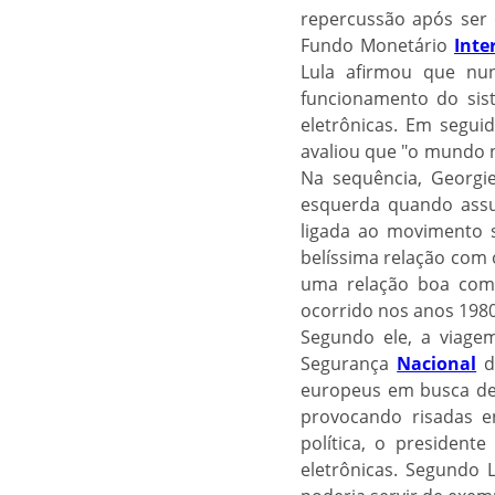
repercussão após ser 
Fundo Monetário
Inte
Lula afirmou que nun
funcionamento do sist
eletrônicas. Em seguid
avaliou que "o mundo n
Na sequência, Georgi
esquerda quando assum
ligada ao movimento si
belíssima relação com 
uma relação boa com
ocorrido nos anos 1980
Segundo ele, a viage
Segurança
Nacional
du
europeus em busca de a
provocando risadas en
política, o presidente
eletrônicas. Segundo