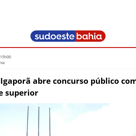
 15h00
hia
 Igaporã abre concurso público co
e superior