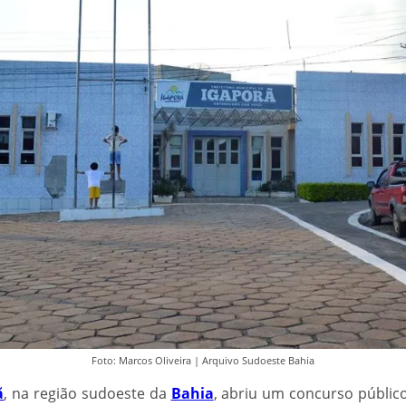
Foto: Marcos Oliveira | Arquivo Sudoeste Bahia
ã
, na região sudoeste da
Bahia
, abriu um concurso públic