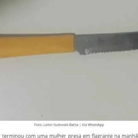
Foto: Leitor Sudoeste Bahia | Via WhatsApp
r terminou com uma mulher presa em flagrante na manhã de