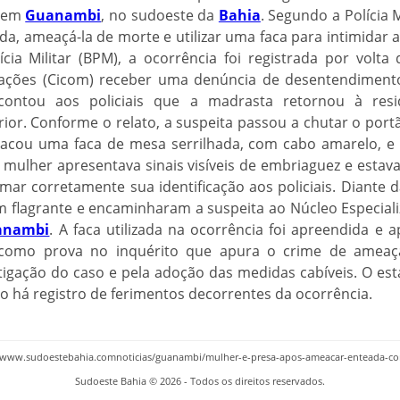
, em
Guanambi
, no sudoeste da
Bahia
. Segundo a Polícia M
ada, ameaçá-la de morte e utilizar uma faca para intimidar 
cia Militar (BPM), a ocorrência foi registrada por volta
ações (Cicom) receber uma denúncia de desentendimento 
 contou aos policiais que a madrasta retornou à res
or. Conforme o relato, a suspeita passou a chutar o port
acou uma faca de mesa serrilhada, com cabo amarelo, e
mulher apresentava sinais visíveis de embriaguez e estav
mar corretamente sua identificação aos policiais. Diante da
m flagrante e encaminharam a suspeita ao Núcleo Especial
anambi
. A faca utilizada na ocorrência foi apreendida e
á como prova no inquérito que apura o crime de ameaça. 
tigação do caso e pela adoção das medidas cabíveis. O es
ão há registro de ferimentos decorrentes da ocorrência.
://www.sudoestebahia.comnoticias/guanambi/mulher-e-presa-apos-ameacar-enteada-
Sudoeste Bahia © 2026 - Todos os direitos reservados.