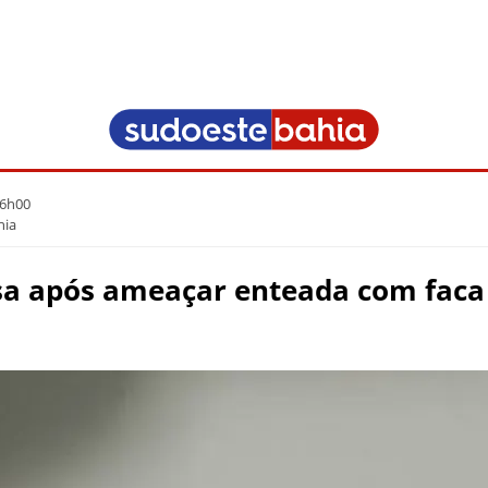
06h00
hia
sa após ameaçar enteada com fac