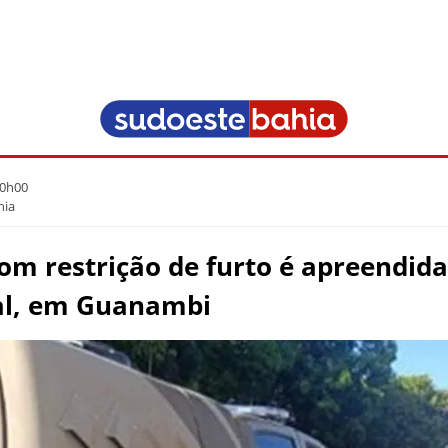
10h00
hia
om restrição de furto é apreendida
al, em Guanambi