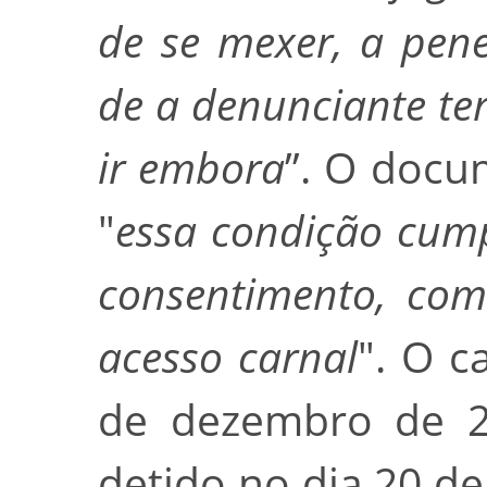
de se mexer, a pene
de a denunciante ter
ir embora
”. O docu
"
essa condição cump
consentimento, com
acesso carnal
". O c
de dezembro de 20
detido no dia 20 de