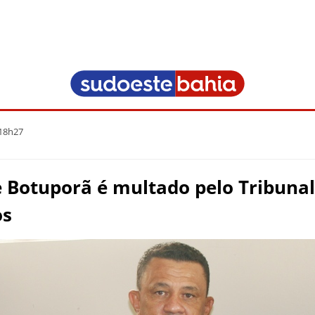
 18h27
e Botuporã é multado pelo Tribuna
os