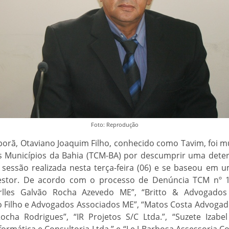
Foto: Reprodução
uporã, Otaviano Joaquim Filho, conhecido como Tavim, foi m
s Municípios da Bahia (TCM-BA) por descumprir uma deter
 sessão realizada nesta terça-feira (06) e se baseou em 
gestor. De acordo com o processo de Denúncia TCM nº 14
lles Galvão Rocha Azevedo ME”, “Britto & Advogados 
o Filho e Advogados Associados ME”, “Matos Costa Advogado
ocha Rodrigues”, “IR Projetos S/C Ltda.”, “Suzete Izabel